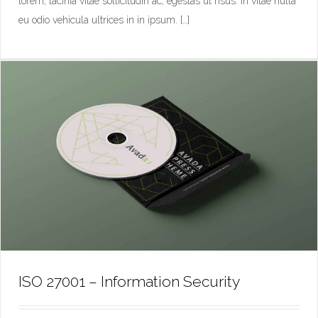
lorem, lacinia vitae sollicitudin ac, egestas ut risus. In vitae nulla
eu odio vehicula ultrices in in ipsum. […]
ISO 27001 – Information Security